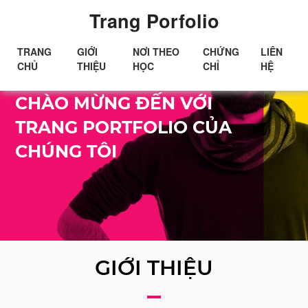
Trang Porfolio
TRANG
GIỚI
NƠI THEO
CHỨNG
LIÊN
CHỦ
THIỆU
HỌC
CHỈ
HỆ
Xin chào!
CHÀO MỪNG ĐẾN VỚI
TRANG PORTFOLIO CỦA
CHÚNG TÔI
GIỚI THIỆU