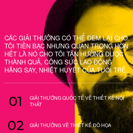
CÁC GIẢI THƯỞNG CÓ THỂ ĐEM LẠI CHO
TÔI TIỀN BẠC NHƯNG QUAN TRỌNG HƠN
HẾT LÀ NÓ CHO TÔI TẬN HƯỞNG ĐƯỢC
THÀNH QUẢ, CÔNG SỨC LAO ĐỘNG
HĂNG SAY, NHIỆT HUYẾT CỦA TUỔI TRẺ.
01
GIẢI THƯỞNG QUỐC TẾ VỀ THIẾT KẾ NỘI
THẤT
02
GIẢI THƯỞNG VỀ THIẾT KẾ ĐỒ HỌA